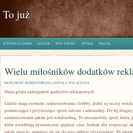
To już
STRONA GŁÓWNA
GIEŁDA
SPIS TREŚCI
SPÓŁKI
WĘGIEL
Wielu miłośników dodatków rek
WIELU
MOŻLIWOŚĆ KOMENTOWANIA
ZOSTAŁA WYŁĄCZONA
MIŁOŚNIKÓW
Duża grupa entuzjastów gadżetów reklamowych
DODATKÓW
REKLAMOWYCH
Ludzie mają rozmaite zainteresowania i hobby, jedne są raczej stoick
podniecające i przynoszące sporo odczuć i adrenaliny. Do tej drugiej
zainteresowanie jakim jest windsurfing. To niesamowity sport, który 
które uwielbiają dynamicznie spędzać czas. Jednak aby rozpocząć a
takim sporcie, powinno się się do tego dobrze przygotować. Po pierw