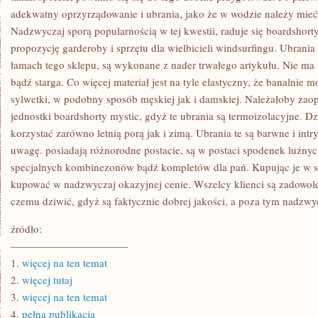
adekwatny oprzyrządowanie i ubrania, jako że w wodzie należy mie
Nadzwyczaj sporą popularnością w tej kwestii, raduje się boardshorty
propozycję garderoby i sprzętu dla wielbicieli windsurfingu. Ubrania 
łamach tego sklepu, są wykonane z nader trwałego artykułu. Nie ma r
bądź starga. Co więcej materiał jest na tyle elastyczny, że banalnie
sylwetki, w podobny sposób męskiej jak i damskiej. Należałoby zaop
jednostki boardshorty mystic, gdyż te ubrania są termoizolacyjne. D
korzystać zarówno letnią porą jak i zimą. Ubrania te są barwne i intr
uwagę. posiadają różnorodne postacie, są w postaci spodenek luźnyc
specjalnych kombinezonów bądź kompletów dla pań. Kupując je w sk
kupować w nadzwyczaj okazyjnej cenie. Wszelcy klienci są zadowolen
czemu dziwić, gdyż są faktycznie dobrej jakości, a poza tym nadzwycz
źródło:
———————————
1.
więcej na ten temat
2.
więcej tutaj
3.
więcej na ten temat
4.
pełna publikacja