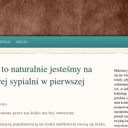
SPÓŁKI
WĘGIEL
o naturalnie jesteśmy na
Miłośnicy
się nie wt
ej sypialni w pierwszej
wtedy, gd
codzienneg
coś, co je
kokietują.
górskim s
nimi kont
ZONA
uszanować 
niezależn
łonione przez nas łóżko ma być stworzone
górach sta
zwykłą fo
iejszą popularnością na rynku meblowym cieszą się łóżka,
oczyszcza