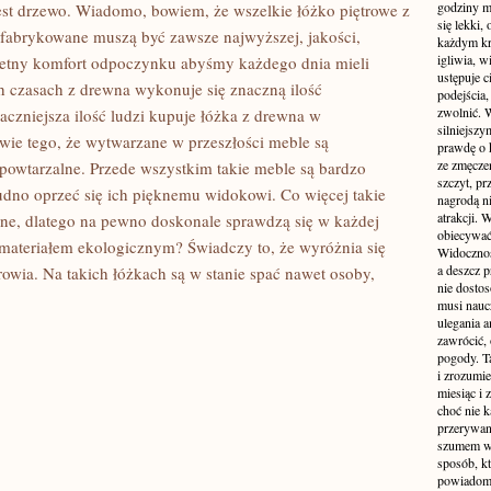
godziny m
 jest drzewo. Wiadomo, bowiem, że wszelkie łóżko piętrowe z
się lekki,
j fabrykowane muszą być zawsze najwyższej, jakości,
każdym kr
igliwia, w
tny komfort odpoczynku abyśmy każdego dnia mieli
ustępuje c
ch czasach z drewna wykonuje się znaczną ilość
podejścia,
zwolnić. W
aczniejsza ilość ludzi kupuje łóżka z drewna w
silniejsz
stwie tego, że wytwarzane w przeszłości meble są
prawdę o k
ze zmęczen
owtarzalne. Przede wszystkim takie meble są bardzo
szczyt, pr
dno oprzeć się ich pięknemu widokowi. Co więcej takie
nagrodą n
atrakcji.
ne, dlatego na pewno doskonale sprawdzą się w każdej
obiecywać
 materiałem ekologicznym? Świadczy to, że wyróżnia się
Widoczność
a deszcz 
wia. Na takich łóżkach są w stanie spać nawet osoby,
nie dosto
musi naucz
ulegania 
zawrócić, 
pogody. Ta
i zrozumie
miesiąc i
choć nie k
przerywan
szumem wi
sposób, k
powiadomie