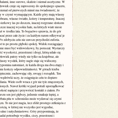
halami, inne surowe, skaliste i niemal ascetyczne. W
złowiek czuje się zaproszony do spokojnego spaceru,
niemal od pierwszych minut ma świadomość, że
zy w czymś wymagającym. Każde góry mają własny
obrazu, własne światło, kolory i temperaturę. Inaczej
wierkowy las po deszczu, inaczej rozgrzane słońcem
eszcze inaczej wysokie hale, na których wiatr niesie
et w środku lata. To bogactwo sprawia, że do gór
cać przez całe życie i za każdym razem odkrywać je
Po zdobyciu celu nie zawsze przychodzi euforia.
t to po prostu głęboki spokój. Widok rozciągający
y nie musi być widowiskowy, by poruszał. Wystarczy
 wysokości, przestrzeni i drogi, którą udało się
złowiek patrzy wtedy nie tylko na krajobraz, ale
łasny wysiłek, który nagle staje się widoczny.
rzypomina natomiast, że każda droga ma dwa etapy i
 nie kończy odpowiedzialności. W górach trzeba
piecznie, zachowując siły, uwagę i rozsądek. Ten
 wędrówki uczy, że osiągnięcie celu to dopiero
dania. Wiele osób wraca z gór nie tyle zmęczonych,
nionych. Nawet krótki wyjazd potrafi uporządkować
okoić napięcie i przywrócić kontakt z ciałem. Po
szu sen jest głębszy, jedzenie smakuje lepiej, a
rbata pita w schronisku może wydawać się czymś
. To nie jest magia, lecz efekt prostego zetknięcia z
ością, w której nie wszystko jest wygodne,
alne i natychmiastowe. Góry przypominają, że
adal potrzebuje wysiłku, ciszy, przestrzeni i