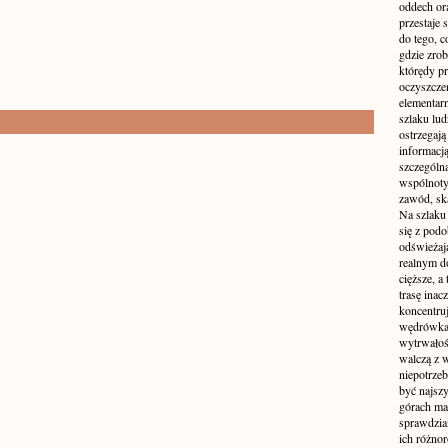
oddech or
przestaje 
do tego, c
gdzie zrob
którędy pr
oczyszcze
elementar
szlaku lud
ostrzegają
informacj
szczególną
wspólnoty.
zawód, ską
Na szlaku
się z pod
odświeżają
realnym d
cięższe, a
trasę inac
koncentru
wędrówka
wytrwałoś
walczą z w
niepotrzeb
być najszy
górach ma 
sprawdzia
ich różnor