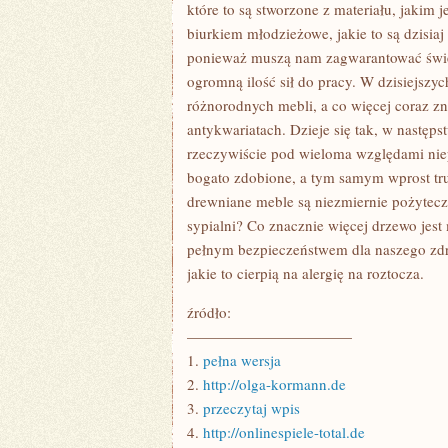
NA
które to są stworzone z materiału, jakim
ETAPIE
biurkiem młodzieżowe, jakie to są dzisia
URZĄDZANIA
SWEJ
ponieważ muszą nam zagwarantować świe
SYPIALNI
ogromną ilość sił do pracy. W dzisiejszy
W
PIERWSZEJ
różnorodnych mebli, a co więcej coraz zn
KOLEJNOŚCI
MUSIMY
antykwariatach. Dzieje się tak, w następ
rzeczywiście pod wieloma względami niep
bogato zdobione, a tym samym wprost tru
drewniane meble są niezmiernie pożytecz
sypialni? Co znacznie więcej drzewo jest
pełnym bezpieczeństwem dla naszego zdro
jakie to cierpią na alergię na roztocza.
źródło:
———————————
1.
pełna wersja
2.
http://olga-kormann.de
3.
przeczytaj wpis
4.
http://onlinespiele-total.de