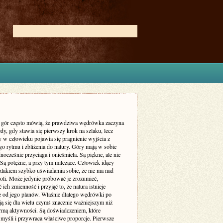
 gór często mówią, że prawdziwa wędrówka zaczyna
edy, gdy stawia się pierwszy krok na szlaku, lecz
y w człowieku pojawia się pragnienie wyjścia z
o rytmu i zbliżenia do natury. Góry mają w sobie
dnocześnie przyciąga i onieśmiela. Są piękne, ale nie
 Są potężne, a przy tym milczące. Człowiek idący
zlakiem szybko uświadamia sobie, że nie ma nad
roli. Może jedynie próbować je zrozumieć,
ich zmienność i przyjąć to, że natura istnieje
ie od jego planów. Właśnie dlatego wędrówki po
ją się dla wielu czymś znacznie ważniejszym niż
rmą aktywności. Są doświadczeniem, które
 myśli i przywraca właściwe proporcje. Pierwsze