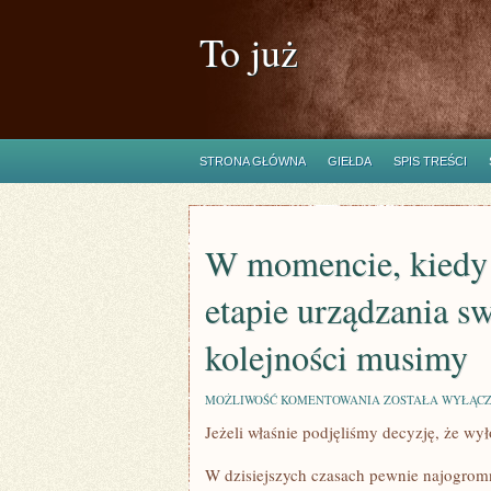
To już
STRONA GŁÓWNA
GIEŁDA
SPIS TREŚCI
W momencie, kiedy t
etapie urządzania sw
kolejności musimy
W
MOŻLIWOŚĆ KOMENTOWANIA
ZOSTAŁA WYŁĄC
MOMENCIE,
Jeżeli właśnie podjęliśmy decyzję, że wy
KIEDY
TO
NATURALNIE
W dzisiejszych czasach pewnie najogromn
JESTEŚMY