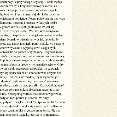
arszu zwykle przynoszą ekscytację. Plecak wydaje
 oddech równy, a krajobraz zachwyca niemal na
oku. Droga prowadzi przez las, wśród zapachu
ilgotnej ziemi i porannego chłodu, który z czasem
ieplejszemu powietrzu. Potem pojawiają się pierwsze
 kamienie, korzenie i miejsca, w których trzeba
 górach nie da się długo udawać, że jest się
ym niż w rzeczywistości. Wysiłek szybko ujawnia
ondycji, cierpliwości i umiejętności radzenia sobie
iem. Jednak to właśnie ten wysiłek sprawia, że
zełęcz czy nawet niewielki punkt widokowy stają się
ieporównywalną z wygodą łatwo osiągalnych
 Wędrowanie po górach uczy pokory. Prognoza może
 słońce, a po godzinie nad szlakiem zawisną chmury.
 potrafi zniknąć nagle, wiatr może przybrać na sile,
przemienić prostą drogę w wymagające zejście. Góry
sowują się do oczekiwań człowieka. To człowiek
yć się czytać ich znaki i podejmować decyzje bez
ambicji. Czasem najrozsądniejszym wyborem jest
odpuścić, zejść wcześniej, przeczekać załamanie
ka decyzja nie oznacza porażki. Oznacza dojrzałość
nie, że góry nie znikną. Będą tam także jutro, za
 za rok. Szczególną wartość ma samotna wędrówka,
ażdy od razu potrafi ją docenić. W ciszy,
ej jedynie dźwiękiem kroków, śpiewem ptaków albo
atru, człowiek spotyka się z własnymi myślami w
tórego często unika w codziennym życiu. Nie ma
ń, pośpiechu i zgiełku. Jest za to rytm marszu,