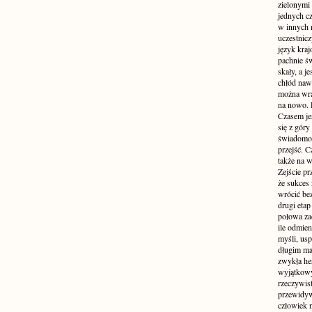
zielonymi 
jednych c
w innych 
uczestnic
język kraj
pachnie ś
skały, a j
chłód naw
można wra
na nowo. 
Czasem jes
się z gór
świadomość
przejść. C
także na w
Zejście p
że sukces
wrócić bez
drugi etap
połowa za
ile odmie
myśli, usp
długim mar
zwykła he
wyjątkowym
rzeczywist
przewidyw
człowiek n