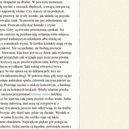
az skupienie na drodze. W pewnym momencie
się myśleć o rzeczach zbędnych, a uwaga zawęża się
o naprawdę istotne. Czy starczy sił na podejście,
ić przerwę, ile wody zostało, jak układa się pogoda,
owadzi szlak. Ta prostota nie jest zubożeniem, ale
niem. Pozwala odzyskać kontakt z czymś
nym. Góry są również przestrzenią spotkań. Na
zie częściej się pozdrawiają, ustępują sobie miejsca,
 przed trudniejszym odcinkiem albo dzielą się
ą o warunkach wyżej. Te krótkie kontakty mają swoją
 jakość. Nie są nachalne, ale budują poczucie
 Nieważne, kim ktoś jest na co dzień, jaki wykonuje
d przyjechał i jak wygląda jego życie poza górami.
 wszyscy są po prostu wędrowcami, którzy mierzą
obnym wysiłkiem. Taki rodzaj równości bywa
cy, bo nie opiera się na deklaracjach, lecz na
oświadczeniu drogi. W połowie dnia, gdy nogi są już
 tempo naturalnie spada, człowiek zaczyna patrzeć na
zej. Przestaje myśleć o efekcie końcowym, a bardziej
je się na kolejnych krokach. Wtedy właśnie górska
 zaczyna przypominać
katalog online
ludzkiej
ci, bo ujawnia całą gamę postaw wobec trudu. Jedni
łasną słabością, inni uczą się rezygnować z
nej rywalizacji, jeszcze inni odkrywają, że nie trzeba
bszym, aby dojść tam, gdzie się chciało. Wysiłek w
wymiar fizyczny, ale szybko staje się także
nem charakteru. Największe piękno gór polega na
odności. Jedne pasma są łagodne, porośnięte lasem i