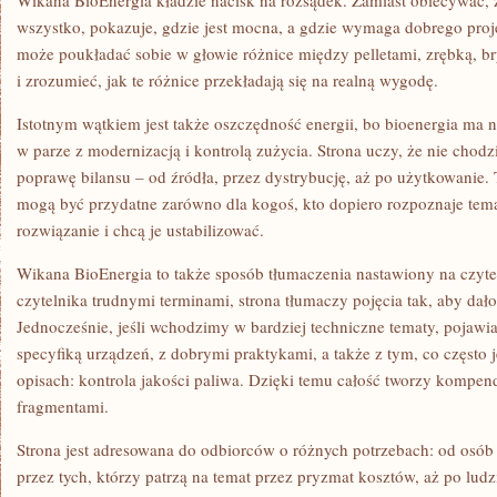
Wikana BioEnergia kładzie nacisk na rozsądek. Zamiast obiecywać, 
wszystko, pokazuje, gdzie jest mocna, a gdzie wymaga dobrego proje
może poukładać sobie w głowie różnice między pelletami, zrębką, b
i zrozumieć, jak te różnice przekładają się na realną wygodę.
Istotnym wątkiem jest także oszczędność energii, bo bioenergia ma n
w parze z modernizacją i kontrolą zużycia. Strona uczy, że nie chodz
poprawę bilansu – od źródła, przez dystrybucję, aż po użytkowanie. T
mogą być przydatne zarówno dla kogoś, kto dopiero rozpoznaje temat,
rozwiązanie i chcą je ustabilizować.
Wikana BioEnergia to także sposób tłumaczenia nastawiony na czyt
czytelnika trudnymi terminami, strona tłumaczy pojęcia tak, aby dało
Jednocześnie, jeśli wchodzimy w bardziej techniczne tematy, pojawia
specyfiką urządzeń, z dobrymi praktykami, a także z tym, co często 
opisach: kontrola jakości paliwa. Dzięki temu całość tworzy kompe
fragmentami.
Strona jest adresowana do odbiorców o różnych potrzebach: od osób
przez tych, którzy patrzą na temat przez pryzmat kosztów, aż po ludzi