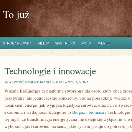
To już
STRONA GŁÓWNA
GIEŁDA
SPIS TREŚCI
SPÓŁKI
WĘGIEL
Technologie i innowacje
TECHNOLOGIE
MOŻLIWOŚĆ KOMENTOWANIA
ZOSTAŁA WYŁĄCZONA
I
Wikana BioEnergia to platforma stworzona dla osób, które chcą zroz
INNOWACJE
praktyczny, ale jednocześnie konkretny. Strona porządkuje wiedzę o 
nośnikiem energii, jak wygląda logistyka surowca, oraz na co zwra
ekonomia i wydajność. Kategorie to
Biogaz i biomasa
i Technologie 
się myśl, że transformacja energetyczna nie dzieje się wyłącznie w wi
wyborach: jaki surowiec ma sens, jakie system pasuje do potrzeb, jak