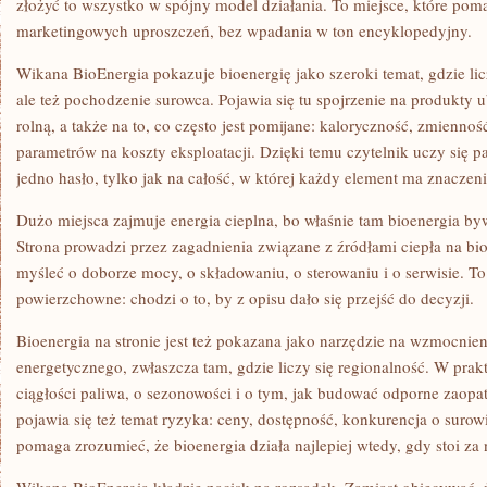
złożyć to wszystko w spójny model działania. To miejsce, które pom
marketingowych uproszczeń, bez wpadania w ton encyklopedyjny.
Wikana BioEnergia pokazuje bioenergię jako szeroki temat, gdzie licz
ale też pochodzenie surowca. Pojawia się tu spojrzenie na produkty
rolną, a także na to, co często jest pomijane: kaloryczność, zmiennoś
parametrów na koszty eksploatacji. Dzięki temu czytelnik uczy się pa
jedno hasło, tylko jak na całość, w której każdy element ma znaczeni
Dużo miejsca zajmuje energia cieplna, bo właśnie tam bioenergia by
Strona prowadzi przez zagadnienia związane z źródłami ciepła na bi
myśleć o doborze mocy, o składowaniu, o sterowaniu i o serwisie. To p
powierzchowne: chodzi o to, by z opisu dało się przejść do decyzji.
Bioenergia na stronie jest też pokazana jako narzędzie na wzmocnie
energetycznego, zwłaszcza tam, gdzie liczy się regionalność. W prak
ciągłości paliwa, o sezonowości i o tym, jak budować odporne zaopa
pojawia się też temat ryzyka: ceny, dostępność, konkurencja o surowi
pomaga zrozumieć, że bioenergia działa najlepiej wtedy, gdy stoi za 