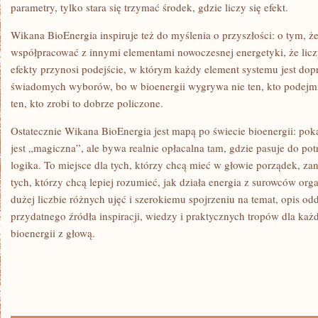
parametry, tylko stara się trzymać środek, gdzie liczy się efekt.
Wikana BioEnergia inspiruje też do myślenia o przyszłości: o tym, ż
współpracować z innymi elementami nowoczesnej energetyki, że liczy 
efekty przynosi podejście, w którym każdy element systemu jest do
świadomych wyborów, bo w bioenergii wygrywa nie ten, kto podejmie
ten, kto zrobi to dobrze policzone.
Ostatecznie Wikana BioEnergia jest mapą po świecie bioenergii: poka
jest „magiczna”, ale bywa realnie opłacalna tam, gdzie pasuje do pot
logika. To miejsce dla tych, którzy chcą mieć w głowie porządek, za
tych, którzy chcą lepiej rozumieć, jak działa energia z surowców org
dużej liczbie różnych ujęć i szerokiemu spojrzeniu na temat, opis od
przydatnego źródła inspiracji, wiedzy i praktycznych tropów dla każ
bioenergii z głową.