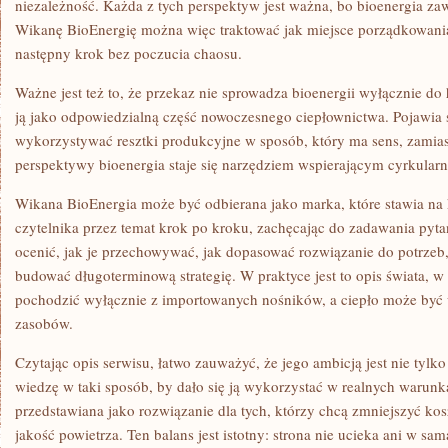
niezależność. Każda z tych perspektyw jest ważna, bo bioenergia zaws
Wikanę BioEnergię można więc traktować jak miejsce porządkowani
następny krok bez poczucia chaosu.
Ważne jest też to, że przekaz nie sprowadza bioenergii wyłącznie do 
ją jako odpowiedzialną część nowoczesnego ciepłownictwa. Pojawia s
wykorzystywać resztki produkcyjne w sposób, który ma sens, zamias
perspektywy bioenergia staje się narzędziem wspierającym cyrkularn
Wikana BioEnergia może być odbierana jako marka, które stawia na
czytelnika przez temat krok po kroku, zachęcając do zadawania pytań
ocenić, jak je przechowywać, jak dopasować rozwiązanie do potrzeb,
budować długoterminową strategię. W praktyce jest to opis świata, w
pochodzić wyłącznie z importowanych nośników, a ciepło może być 
zasobów.
Czytając opis serwisu, łatwo zauważyć, że jego ambicją jest nie tylk
wiedzę w taki sposób, by dało się ją wykorzystać w realnych warunka
przedstawiana jako rozwiązanie dla tych, którzy chcą zmniejszyć kos
jakość powietrza. Ten balans jest istotny: strona nie ucieka ani w sa