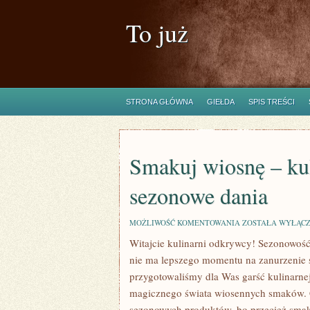
To już
STRONA GŁÓWNA
GIEŁDA
SPIS TREŚCI
Smakuj wiosnę – kul
sezonowe dania
SMAKUJ
MOŻLIWOŚĆ KOMENTOWANIA
ZOSTAŁA WYŁĄC
WIOSNĘ
Witajcie kulinarni odkrywcy! Sezonowość 
–
KULINARNE
nie⁢ ma lepszego momentu na zanurzenie ⁢s
INSPIRACJE
NA
przygotowaliśmy⁤ dla Was garść kulinarnej
SEZONOWE
magicznego‍ świata wiosennych smaków. Cz
DANIA
sezonowych produktów, bo przecież ‌sma