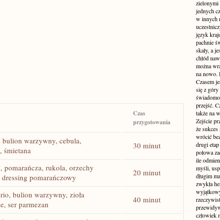
zielonymi 
jednych c
w innych 
uczestnic
język kraj
pachnie ś
skały, a j
chłód naw
można wra
na nowo. 
Czasem jes
się z gór
świadomość
przejść. C
Czas
także na w
Zejście p
przygotowania
że sukces
wrócić bez
, bulion warzywny, cebula,
30 minut
drugi etap
, śmietana
połowa za
ile odmie
i, pomarańcza, rukola, orzechy
myśli, usp
20 minut
długim mar
,​ dressing pomarańczowy
zwykła he
wyjątkowym
rio, bulion warzywny, zioła
40 minut
rzeczywist
e, ser parmezan
przewidyw
człowiek n