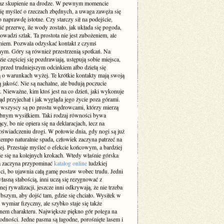
az skupienie na drodze. W pewnym momencie
się myśleć o rzeczach zbędnych, a uwaga zawęża się
o naprawdę istotne. Czy starczy sił na podejście,
ić przerwę, ile wody zostało, jak układa się pogoda,
owadzi szlak. Ta prostota nie jest zubożeniem, ale
niem. Pozwala odzyskać kontakt z czymś
nym. Góry są również przestrzenią spotkań. Na
zie częściej się pozdrawiają, ustępują sobie miejsca,
 przed trudniejszym odcinkiem albo dzielą się
ą o warunkach wyżej. Te krótkie kontakty mają swoją
 jakość. Nie są nachalne, ale budują poczucie
 Nieważne, kim ktoś jest na co dzień, jaki wykonuje
d przyjechał i jak wygląda jego życie poza górami.
 wszyscy są po prostu wędrowcami, którzy mierzą
obnym wysiłkiem. Taki rodzaj równości bywa
cy, bo nie opiera się na deklaracjach, lecz na
oświadczeniu drogi. W połowie dnia, gdy nogi są już
 tempo naturalnie spada, człowiek zaczyna patrzeć na
zej. Przestaje myśleć o efekcie końcowym, a bardziej
je się na kolejnych krokach. Wtedy właśnie górska
 zaczyna przypominać
katalog online
ludzkiej
ci, bo ujawnia całą gamę postaw wobec trudu. Jedni
łasną słabością, inni uczą się rezygnować z
nej rywalizacji, jeszcze inni odkrywają, że nie trzeba
bszym, aby dojść tam, gdzie się chciało. Wysiłek w
wymiar fizyczny, ale szybko staje się także
nem charakteru. Największe piękno gór polega na
odności. Jedne pasma są łagodne, porośnięte lasem i