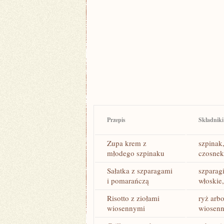
Przepis
Składniki
Zupa krem z
szpinak
młodego szpinaku
czosnek
Sałatka z szparagami⁢
szparag
i pomarańczą
włoskie
Risotto z ziołami
ryż arbo
wiosennymi
wiosenn