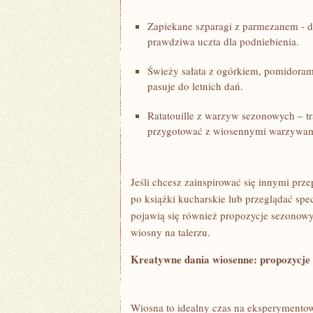
Zapiekane szparagi z parmezanem ⁤- d
prawdziwa uczta dla podniebienia.
Świeży sałata z ogórkiem, pomidorami 
pasuje⁤ do ⁢letnich‌ dań.
Ratatouille z warzyw sezonowych⁢ – tr
przygotować z wiosennymi warzywami 
Jeśli chcesz zainspirować się innymi ⁢pr
po książki ⁣kucharskie lub przeglądać⁣ sp
pojawią się również propozycje sezonowy
wiosny na talerzu.
Kreatywne dania‌ wiosenne: propozycje n
Wiosna to idealny czas na eksperymentowa