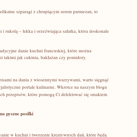
elikatne szparagi ⁤z chrupiącym serem parmezan, to
i rukolą – lekka i orzeźwiająca sałatka, która ‍doskonale
adycyjne ‍danie kuchni francuskiej, które można
takimi jak cukinia, bakłażan czy pomidory.
zepisami na dania z wiosennymi warzywami, warto⁤ sięgnąć
ecjalistyczne portale kulinarne. Wkrotce na naszym blogu
ch przepisów,⁢ które pomogą Ci delektować ⁤się smakiem
a‌ pyszne posiłki
nie ‍w kuchni i tworzenie kreatywnych dań, które będą‍