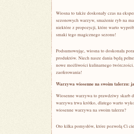
Wiosna to także doskonały czas na ekspe
sezonowych ⁢warzyw, smażenie ryb na maśl
niektóre z propozycji, które warto wypró
smaki​ tego magicznego sezonu!
Podsumowując, wiosna to doskonała pora ​
produktów. Niech nasze dania będą pełne 
nowe możliwości kulinarnego twórczości. S
zaoferowania!
Warzywa wiosenne na swoim​ talerzu: jak
Wiosenne warzywa ⁤to ‌prawdziwy skarb dl
warzywa ⁣trwa krótko, dlatego warto wykor
wiosenne warzywa na⁢ swoim⁢ talerzu?
Oto‌ kilka pomysłów, które ‍pozwolą Ci c