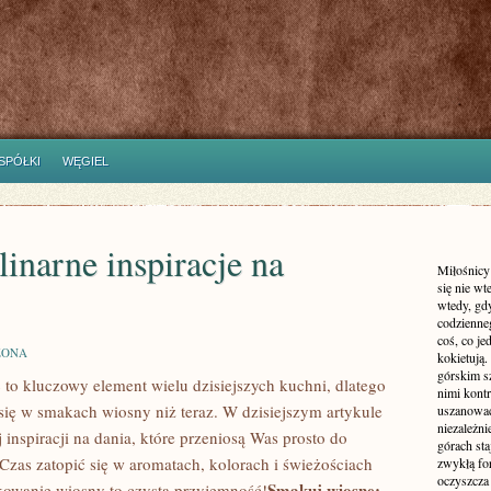
SPÓŁKI
WĘGIEL
inarne inspiracje na
Miłośnicy
się nie wt
wtedy, gd
codzienneg
coś, co je
ZONA
kokietują.
górskim s
to kluczowy element wielu⁤ dzisiejszych kuchni, dlatego
nimi kont
ię w smakach wiosny⁤ niż ⁤teraz. W‍ dzisiejszym artykule
uszanować 
niezależn
 inspiracji na dania, które przeniosą Was⁤ prosto do
górach sta
as zatopić ​się w aromatach, kolorach i⁢ świeżościach
zwykłą fo
oczyszcza
Smakuj wiosnę:
kowanie wiosny to czysta przyjemność!