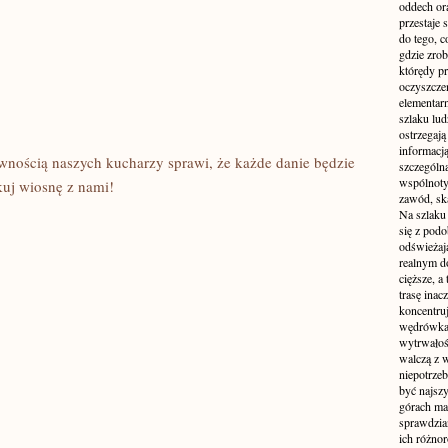
oddech or
przestaje 
do tego, c
gdzie zrob
którędy pr
oczyszcze
elementar
szlaku lud
ostrzegają
informacj
wnością naszych kucharzy sprawi, że każde danie będzie
szczególną
wspólnoty.
kuj wiosnę z nami!
zawód, ską
Na szlaku
się z pod
odświeżają
realnym d
cięższe, a
trasę inac
koncentru
wędrówka
wytrwałoś
walczą z w
niepotrzeb
być najszy
górach ma 
sprawdzia
ich różnor