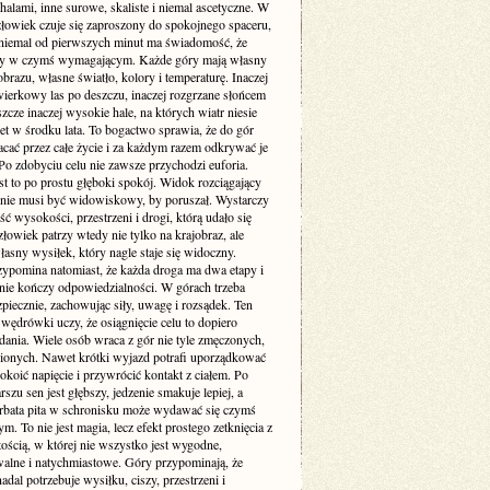
halami, inne surowe, skaliste i niemal ascetyczne. W
złowiek czuje się zaproszony do spokojnego spaceru,
niemal od pierwszych minut ma świadomość, że
zy w czymś wymagającym. Każde góry mają własny
obrazu, własne światło, kolory i temperaturę. Inaczej
wierkowy las po deszczu, inaczej rozgrzane słońcem
eszcze inaczej wysokie hale, na których wiatr niesie
et w środku lata. To bogactwo sprawia, że do gór
cać przez całe życie i za każdym razem odkrywać je
Po zdobyciu celu nie zawsze przychodzi euforia.
t to po prostu głęboki spokój. Widok rozciągający
y nie musi być widowiskowy, by poruszał. Wystarczy
 wysokości, przestrzeni i drogi, którą udało się
złowiek patrzy wtedy nie tylko na krajobraz, ale
łasny wysiłek, który nagle staje się widoczny.
rzypomina natomiast, że każda droga ma dwa etapy i
 nie kończy odpowiedzialności. W górach trzeba
piecznie, zachowując siły, uwagę i rozsądek. Ten
 wędrówki uczy, że osiągnięcie celu to dopiero
dania. Wiele osób wraca z gór nie tyle zmęczonych,
nionych. Nawet krótki wyjazd potrafi uporządkować
okoić napięcie i przywrócić kontakt z ciałem. Po
szu sen jest głębszy, jedzenie smakuje lepiej, a
rbata pita w schronisku może wydawać się czymś
. To nie jest magia, lecz efekt prostego zetknięcia z
ością, w której nie wszystko jest wygodne,
alne i natychmiastowe. Góry przypominają, że
adal potrzebuje wysiłku, ciszy, przestrzeni i