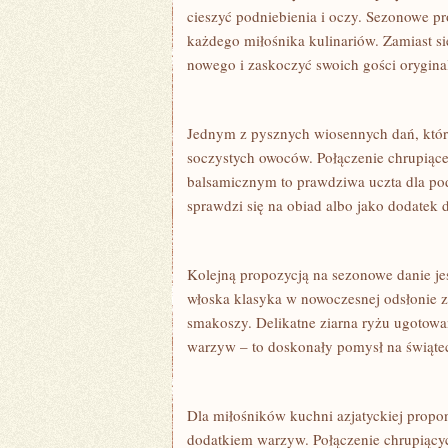
cieszyć ⁢podniebienia i oczy.‌ Sezonowe p
każdego miłośnika ⁣kulinariów. Zamiast si
nowego⁤ i zaskoczyć swoich gości orygin
Jednym z pysznych wiosennych dań, które
soczystych owoców. Połączenie chrupiącej
balsamicznym ⁢to prawdziwa uczta dla ⁢pod
sprawdzi ‍się na obiad​ albo jako dodatek
Kolejną propozycją na sezonowe ‌danie jes
włoska​ klasyka ⁢w nowoczesnej odsłonie
smakoszy. Delikatne ziarna ryżu ugotowa
warzyw – to doskonały pomysł na⁣ świątecz
Dla miłośników kuchni azjatyckiej​ prop
dodatkiem warzyw. Połączenie chrupiącyc