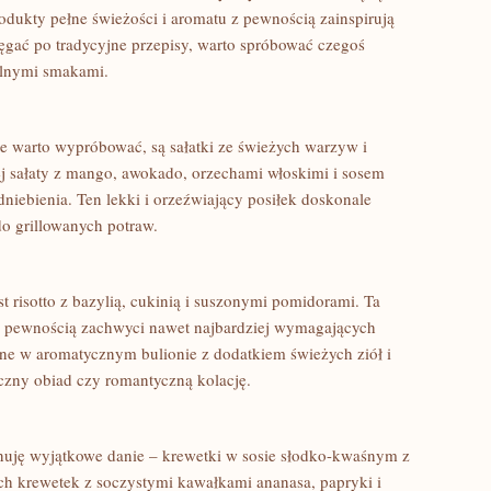
rodukty pełne świeżości i aromatu⁢ z pewnością zainspirują
ęgać‌ po tradycyjne przepisy,‌ warto spróbować czegoś
alnymi ‍smakami.
 warto wypróbować, są‍ sałatki ⁤ze świeżych warzyw i
 ​sałaty z mango,⁣ awokado, orzechami włoskimi i sosem⁤
niebienia.⁣ Ten‌ lekki i orzeźwiający posiłek doskonale
 do grillowanych potraw.
t risotto z bazylią, cukinią i suszonymi pomidorami. Ta
⁢ z pewnością zachwyci nawet najbardziej wymagających
ne w aromatycznym bulionie z dodatkiem ‌świeżych ziół i
ny​ obiad czy ⁣romantyczną⁤ kolację.
onuję wyjątkowe danie – ​krewetki w sosie słodko-kwaśnym z
h krewetek‍ z soczystymi kawałkami ‌ananasa, papryki i