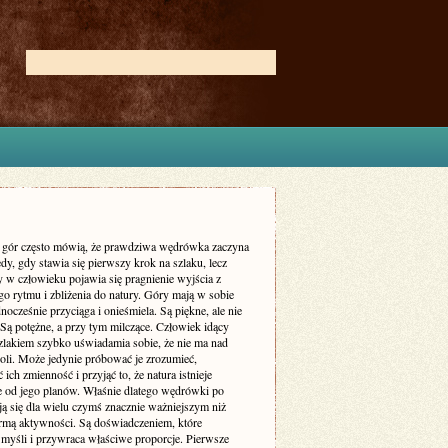
 gór często mówią, że prawdziwa wędrówka zaczyna
edy, gdy stawia się pierwszy krok na szlaku, lecz
y w człowieku pojawia się pragnienie wyjścia z
o rytmu i zbliżenia do natury. Góry mają w sobie
dnocześnie przyciąga i onieśmiela. Są piękne, ale nie
 Są potężne, a przy tym milczące. Człowiek idący
zlakiem szybko uświadamia sobie, że nie ma nad
roli. Może jedynie próbować je zrozumieć,
ich zmienność i przyjąć to, że natura istnieje
ie od jego planów. Właśnie dlatego wędrówki po
ją się dla wielu czymś znacznie ważniejszym niż
rmą aktywności. Są doświadczeniem, które
 myśli i przywraca właściwe proporcje. Pierwsze