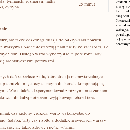
oła: tymianek, rozmaryn, natka
kontaktu 
25 minut
ki, cytryna
Dlatego w
ludzi. Jed
chcą odbu
Niezależni
szacunkie
rnie
ważnego. 
potrafią p
pełnym hał
atury,‍ ale także doskonała okazja do odkrywania nowych
bezcenny
e warzywa i owoce ‍dostarczają nam nie tylko świeżości, ale
znych dań. Dlatego warto wykorzystać tę porę roku,‍ aby
 się aromatycznymi potrawami.
ch dań są świeże zioła, które ⁣dodają niepowtarzalnego
 pietruszki, mięta czy estragon​ doskonale‍ komponują się
wnymi. Warto ⁣także eksperymentować z różnymi ‌mieszankami
smakowe i dodadzą potrawom wyjątkowego charakteru.
zpinak czy zielony groszek, warto wykorzystać do
no.⁣ Sałatki, tarty czy⁣ risotto z dodatkiem świeżych warzyw
smaczne, ale także zdrowe i pełne witamin.