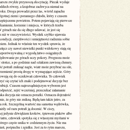
arszu zwykle przynoszą ekscytację. Plecak wydaje
 oddech równy, a krajobraz zachwyca niemal na
oku. Droga prowadzi przez las, wśród zapachu
ilgotnej ziemi i porannego chłodu, który z czasem
ieplejszemu powietrzu. Potem pojawiają się pierwsze
 kamienie, korzenie i miejsca, w których trzeba
 górach nie da się długo udawać, że jest się
ym niż w rzeczywistości. Wysiłek szybko ujawnia
ondycji, cierpliwości i umiejętności radzenia sobie
iem. Jednak to właśnie ten wysiłek sprawia, że
zełęcz czy nawet niewielki punkt widokowy stają się
ieporównywalną z wygodą łatwo osiągalnych
 Wędrowanie po górach uczy pokory. Prognoza może
 słońce, a po godzinie nad szlakiem zawisną chmury.
 potrafi zniknąć nagle, wiatr może przybrać na sile,
przemienić prostą drogę w wymagające zejście. Góry
sowują się do oczekiwań człowieka. To człowiek
yć się czytać ich znaki i podejmować decyzje bez
ambicji. Czasem najrozsądniejszym wyborem jest
odpuścić, zejść wcześniej, przeczekać załamanie
ka decyzja nie oznacza porażki. Oznacza dojrzałość
nie, że góry nie znikną. Będą tam także jutro, za
 za rok. Szczególną wartość ma samotna wędrówka,
ażdy od razu potrafi ją docenić. W ciszy,
ej jedynie dźwiękiem kroków, śpiewem ptaków albo
atru, człowiek spotyka się z własnymi myślami w
tórego często unika w codziennym życiu. Nie ma
ń, pośpiechu i zgiełku. Jest za to rytm marszu,