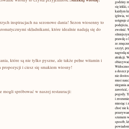
godziny m
się lekki,
każdym kr
igliwia, w
ustępuje c
zych​ inspiracjach na sezonowe‍ dania! Sezon wiosenny to
podejścia,
aromatycznymi składnikami, które idealnie nadają się do
zwolnić. W
silniejsz
prawdę o k
ze zmęczen
szczyt, pr
nagrodą n
atrakcji.
a, które są nie tylko⁤ pyszne, ale także pełne witamin i
obiecywać
Widoczność
propozycji i ciesz się smakiem wiosny!
a deszcz 
nie dosto
musi naucz
ulegania 
zawrócić, 
e mogli spróbować w naszej restauracji:
pogody. Ta
i zrozumie
miesiąc i
choć nie k
przerywan
szumem wi
sposób, k
powiadomie