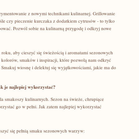
rymentowanie z nowymi technikami kulinarnej.‌ Grillowanie
e czy pieczenie kurczaka z⁢ dodatkiem cytrusów -​ to tylko
bować. Pozwól sobie na kulinarną przygodę i ⁢odkryj nowe
roku, aby cieszyć się ‍świeżością ⁤i aromatami sezonowych
kolorów, smaków i inspiracji, ‌które‌ pozwolą nam ⁢odkryć
makuj ⁤wiosnę ‍i ⁣delektuj się wyjątkowościami,⁤ jakie ma do
 ‌je ​najlepiej wykorzystać?
a ‌smakoszy kulinarnych.⁢ Sezon na świeże, chrupiące
zystać go ⁤w‍ pełni. Jak⁣ zatem najlepiej wykorzystać
ieszyć się pełnią smaku sezonowych warzyw: