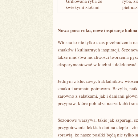
Grillowana ryba ze
ryba, zi
świeżymi ziołami
pietrusz
Nowa pora roku, ‍nowe⁣ inspiracje kulina
Wiosna to nie​ tylko czas przebudzenia ‌n
smaków i kulinarnych inspiracji. Sezonow
także⁢ mnóstwa możliwości tworzenia​ pys
eksperymentować w kuchni i‍ delektować
Jednym z kluczowych składników wiosenny
smaku i aromatu potrawom. Bazylia,‌ natka
zarówno z sałatkami,‌ jak i daniami głó
przypraw,⁤ które pobudzą ⁣nasze​ kubki 
Sezonowe ⁣warzywa, takie jak szparagi, s
przygotowania lekkich dań na ‌ciepło i zim
sprawią, ⁢że nasze posiłki będą nie tylko 