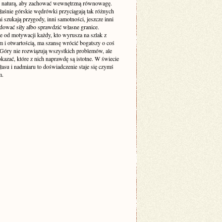
z naturą, aby zachować wewnętrzną równowagę.
łaśnie górskie wędrówki przyciągają tak różnych
ni szukają przygody, inni samotności, jeszcze inni
dować siły albo sprawdzić własne granice.
e od motywacji każdy, kto wyrusza na szlak z
m i otwartością, ma szansę wrócić bogatszy o coś
Góry nie rozwiązują wszystkich problemów, ale
okazać, które z nich naprawdę są istotne. W świecie
asu i nadmiaru to doświadczenie staje się czymś
m.