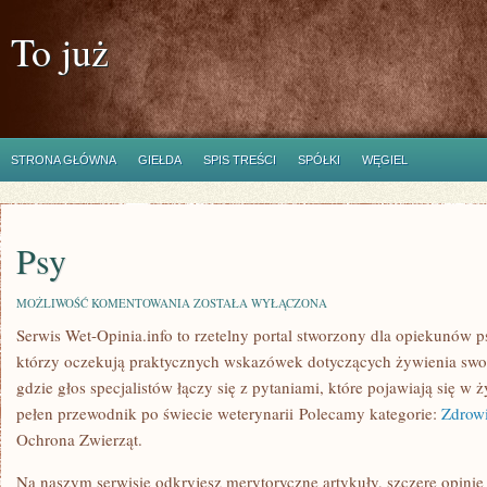
To już
STRONA GŁÓWNA
GIEŁDA
SPIS TREŚCI
SPÓŁKI
WĘGIEL
Psy
PSY
MOŻLIWOŚĆ KOMENTOWANIA
ZOSTAŁA WYŁĄCZONA
Serwis Wet-Opinia.info to rzetelny portal stworzony dla opiekunów p
którzy oczekują praktycznych wskazówek dotyczących żywienia swo
gdzie głos specjalistów łączy się z pytaniami, które pojawiają się w 
pełen przewodnik po świecie weterynarii Polecamy kategorie:
Zdrowi
Ochrona Zwierząt.
Na naszym serwisie odkryjesz merytoryczne artykuły, szczere opinie 