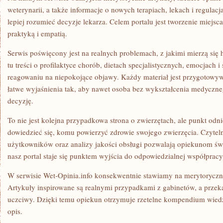
weterynarii, a także informacje o nowych terapiach, lekach i regulac
lepiej rozumieć decyzje lekarza. Celem portalu jest tworzenie miejsc
praktyką i empatią.
Serwis poświęcony jest na realnych problemach, z jakimi mierzą się 
tu treści o profilaktyce chorób, dietach specjalistycznych, emocjach i 
reagowaniu na niepokojące objawy. Każdy materiał jest przygotowyw
łatwe wyjaśnienia tak, aby nawet osoba bez wykształcenia medycz
decyzję.
To nie jest kolejna przypadkowa strona o zwierzętach, ale punkt odni
dowiedzieć się, komu powierzyć zdrowie swojego zwierzęcia. Czytelne
użytkowników oraz analizy jakości obsługi pozwalają opiekunom św
nasz portal staje się punktem wyjścia do odpowiedzialnej współprac
W serwisie Wet-Opinia.info konsekwentnie stawiamy na merytoryczną
Artykuły inspirowane są realnymi przypadkami z gabinetów, a przeka
uczciwy. Dzięki temu opiekun otrzymuje rzetelne kompendium wiedz
opis.