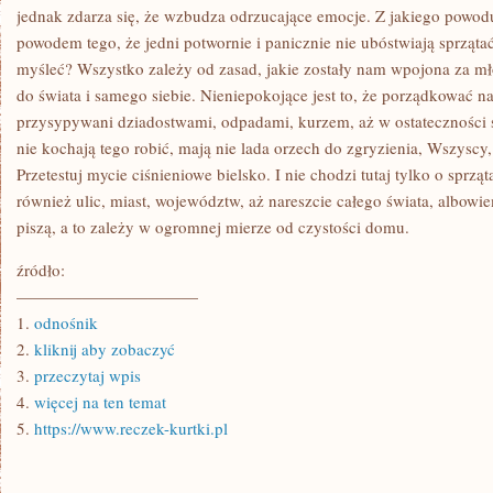
MIESZKANIU
jednak zdarza się, że wzbudza odrzucające emocje. Z jakiego powodu 
powodem tego, że jedni potwornie i panicznie nie ubóstwiają sprzątać
myśleć? Wszystko zależy od zasad, jakie zostały nam wpojona za m
do świata i samego siebie. Nieniepokojące jest to, że porządkować 
przysypywani dziadostwami, odpadami, kurzem, aż w ostateczności 
nie kochają tego robić, mają nie lada orzech do zgryzienia, Wszyscy, 
Przetestuj mycie ciśnieniowe bielsko. I nie chodzi tutaj tylko o sprz
również ulic, miast, województw, aż nareszcie całego świata, albowie
piszą, a to zależy w ogromnej mierze od czystości domu.
źródło:
———————————
1.
odnośnik
2.
kliknij aby zobaczyć
3.
przeczytaj wpis
4.
więcej na ten temat
5.
https://www.reczek-kurtki.pl