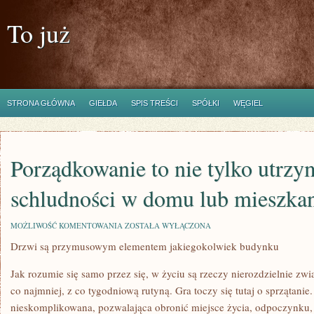
To już
STRONA GŁÓWNA
GIEŁDA
SPIS TREŚCI
SPÓŁKI
WĘGIEL
Porządkowanie to nie tylko utrzy
schludności w domu lub mieszka
PORZĄDKOWANIE
MOŻLIWOŚĆ KOMENTOWANIA
ZOSTAŁA WYŁĄCZONA
TO
Drzwi są przymusowym elementem jakiegokolwiek budynku
NIE
TYLKO
UTRZYMANIE
Jak rozumie się samo przez się, w życiu są rzeczy nierozdzielnie zwi
SCHLUDNOŚCI
W
co najmniej, z co tygodniową rutyną. Gra toczy się tutaj o sprzątani
DOMU
nieskomplikowana, pozwalająca obronić miejsce życia, odpoczynku,
LUB