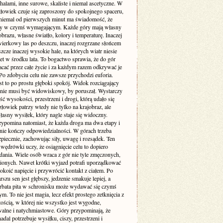
halami, inne surowe, skaliste i niemal ascetyczne. W
złowiek czuje się zaproszony do spokojnego spaceru,
niemal od pierwszych minut ma świadomość, że
zy w czymś wymagającym. Każde góry mają własny
obrazu, własne światło, kolory i temperaturę. Inaczej
wierkowy las po deszczu, inaczej rozgrzane słońcem
eszcze inaczej wysokie hale, na których wiatr niesie
et w środku lata. To bogactwo sprawia, że do gór
cać przez całe życie i za każdym razem odkrywać je
Po zdobyciu celu nie zawsze przychodzi euforia.
t to po prostu głęboki spokój. Widok rozciągający
y nie musi być widowiskowy, by poruszał. Wystarczy
 wysokości, przestrzeni i drogi, którą udało się
złowiek patrzy wtedy nie tylko na krajobraz, ale
łasny wysiłek, który nagle staje się widoczny.
rzypomina natomiast, że każda droga ma dwa etapy i
 nie kończy odpowiedzialności. W górach trzeba
piecznie, zachowując siły, uwagę i rozsądek. Ten
 wędrówki uczy, że osiągnięcie celu to dopiero
dania. Wiele osób wraca z gór nie tyle zmęczonych,
nionych. Nawet krótki wyjazd potrafi uporządkować
okoić napięcie i przywrócić kontakt z ciałem. Po
szu sen jest głębszy, jedzenie smakuje lepiej, a
rbata pita w schronisku może wydawać się czymś
. To nie jest magia, lecz efekt prostego zetknięcia z
ością, w której nie wszystko jest wygodne,
alne i natychmiastowe. Góry przypominają, że
adal potrzebuje wysiłku, ciszy, przestrzeni i