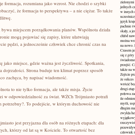
zielonymi 
e formacja, rozumiana jako wzrost. Nie chodzi o szybki
jednych c
baczyć, że formacja to perspektywa – a nie ciężar. To także
w innych 
uczestnic
litwę.
język kraj
pachnie ś
a bywa miejscem porządkowania planów. Wspólnota działa
skały, a j
chłód naw
tronie mogą pojawiać się zapisy, które ułatwiają
można wra
ycie pędzi, a jednocześnie człowiek chce chronić czas na
na nowo. 
Czasem jes
się z gór
świadomość
 jako miejsce, gdzie ważna jest życzliwość. Spotkania,
przejść. C
także na w
 dojrzałości. Strona buduje ten klimat poprzez sposób
Zejście p
, co zachęca, by napisać wiadomość.
że sukces
wrócić bez
ota to nie tylko formacja, ale także misja. Życie
drugi etap
połowa za
zi w odpowiedzialność za świat. WŻCh Trójmiasto potrafi
ile odmie
em potrzebny?. To podejście, w którym duchowość nie
myśli, usp
długim mar
zwykła he
wyjątkowym
jmiasto jest przyjazna dla osób na różnych etapach: dla
rzeczywist
przewidyw
 tych, którzy od lat są w Kościele. To otwartość bez
człowiek n