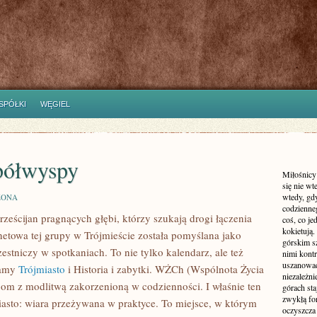
SPÓŁKI
WĘGIEL
półwyspy
Miłośnicy
się nie wt
wtedy, gd
ZONA
codzienneg
ześcijan pragnących głębi, którzy szukają drogi łączenia
coś, co je
kokietują.
netowa tej grupy w Trójmieście została pomyślana jako
górskim s
estniczy w spotkaniach. To nie tylko kalendarz, ale też
nimi kont
uszanować 
camy
Trójmiasto
i Historia i zabytki. WŻCh (Wspólnota Życia
niezależn
bom z modlitwą zakorzenioną w codzienności. I właśnie ten
górach sta
zwykłą fo
asto: wiara przeżywana w praktyce. To miejsce, w którym
oczyszcza