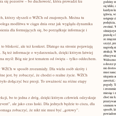
gra się pozorów – bo duchowość, która prowadzi ku
godziny m
się lekki,
każdym kr
igliwia, w
ych, którzy słyszeli o WŻCh od znajomych. Można tu
ustępuje c
podejścia,
polega modlitwa w ciągu dnia oraz jak wygląda dynamika
zwolnić. W
ienia dla formujących się, bo porządkuje informacje i
silniejsz
prawdę o k
ze zmęczen
szczyt, pr
o bliskość, ale też konkret. Dlatego na stronie pojawiają
nagrodą n
atrakcji.
. Są też informacje o wydarzeniach, dzięki którym łatwiej
obiecywać
sama myśl: Bóg nie jest tematem od święta – tylko oddechem.
Widoczność
a deszcz 
nie dosto
zy WŻCh w sposób zrozumiały. Dla wielu osób skróty i
musi naucz
ne jest, by zobaczyć, że chodzi o realne życie. WŻCh
ulegania 
zawrócić, 
było dołączyć bez presji. To uważność na różne etapy
pogody. Ta
i zrozumie
miesiąc i
lekcji, bo to jedna z dróg, dzięki którym człowiek odzyskuje
choć nie k
przerywan
ent”, ale jako czas łaski. Dla jednych będzie to cisza, dla
szumem wi
pomaga zobaczyć, że nikt nie musi być „gotowy”.
sposób, k
powiadomie