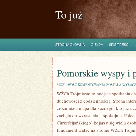
To już
STRONA GŁÓWNA
GIEŁDA
SPIS TREŚCI
Pomorskie wyspy i 
POMORSKIE
MOŻLIWOŚĆ KOMENTOWANIA
ZOSTAŁA WYŁĄC
WYSPY
WŻCh Trójmiasto to miejsce spotkania chr
I
PÓŁWYSPY
duchowości z codziennością. Strona inter
zrozumiała mapa dla każdego, kto już ucz
zachęta do wzrastania – spokojnie. Pole
Chrześcijańskiego) kojarzy się wielu oso
fundament widać na stronie WŻCh Trójmi