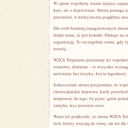
W opisie wspólnoty ważne miejsce zajmuj
kurs, ale o dojrzewanie. Strona pomaga zo
przestrzeń, w której można pogłębiać mod
Dla osób bardziej zaangażowanych stron
dzięki temu, że jest kontakt. Dlatego na s
organizację. To szczególnie cenne, gdy ż
rozwój.
WŻCh Trójmiasto prezentuje też wspólnotę
rozmowy, dzielenie – to wszystko wymaga
mówienia: bez krzyku. Jest tu łagodność
Jednocześnie strona przypomina, że wspóln
chrześcijańskie dojrzewa, kiedy przechod
inspirować do tego, by pytać: gdzie jest
zamyka, lecz poszerza serce.
Warto też podkreślić, że strona WŻCh Tró
tych, którzy wracają do wiary, ale też dla