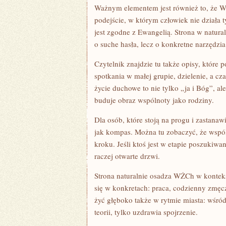
Ważnym elementem jest również to, że 
podejście, w którym człowiek nie działa t
jest zgodne z Ewangelią. Strona w natural
o suche hasła, lecz o konkretne narzędzia
Czytelnik znajdzie tu także opisy, które
spotkania w małej grupie, dzielenie, a c
życie duchowe to nie tylko „ja i Bóg”, al
buduje obraz wspólnoty jako rodziny.
Dla osób, które stoją na progu i zastanaw
jak kompas. Można tu zobaczyć, że wspóln
kroku. Jeśli ktoś jest w etapie poszukiwa
raczej otwarte drzwi.
Strona naturalnie osadza WŻCh w kontek
się w konkretach: praca, codzienny zmęc
żyć głęboko także w rytmie miasta: wśró
teorii, tylko uzdrawia spojrzenie.