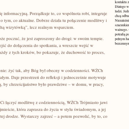
kontaktu 
Dlatego w
ludzi. Jed
ę informacyjną. Porządkuje to, co wspólnota robi, integruje
chcą odbu
o tym, co aktualne. Dobrze działa tu połączenie modlitwy i
Niezależni
szacunkie
suchą wizytówką”, lecz realnym wsparciem.
ważnego. 
potrafią p
oże poczuć, że jest zaproszony do drogi: w swoim tempie.
pełnym hał
bezcenny
ść do dołączenia do spotkania, a wreszcie wejść w
ażdy z tych kroków, bo pokazuje, że duchowość to proces,
ienie: żyć tak, aby Bóg był obecny w codzienności. WŻCh
łym. Daje przestrzeń do refleksji i jednocześnie motywuje
hcą, by chrześcijaństwo było prawdziwe – w domu, w pracy,
e Ci łączyć modlitwę z codziennością, WŻCh Trójmiasto jawi
jmieście, która zaprasza do życia w stylu świadomym, a jej
tej drodze. Wystarczy zajrzeć – a potem pozwolić, by to, co