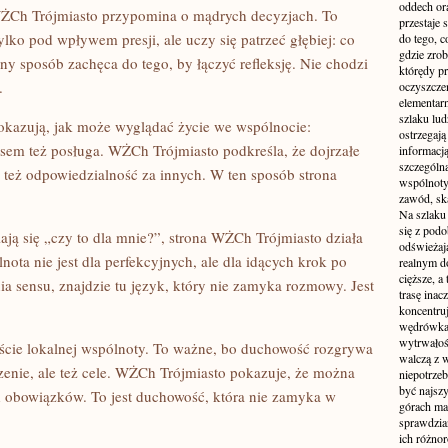
oddech or
WŻCh Trójmiasto przypomina o mądrych decyzjach. To
przestaje 
ylko pod wpływem presji, ale uczy się patrzeć głębiej: co
do tego, c
gdzie zrob
ny sposób zachęca do tego, by łączyć refleksję. Nie chodzi
którędy pr
.
oczyszcze
elementar
szlaku lud
 pokazują, jak może wyglądać życie we wspólnocie:
ostrzegają
zasem też posługa. WŻCh Trójmiasto podkreśla, że dojrzałe
informacj
szczególną
e też odpowiedzialność za innych. W ten sposób strona
wspólnoty.
zawód, ską
Na szlaku
się z pod
iają się „czy to dla mnie?”, strona WŻCh Trójmiasto działa
odświeżają
ota nie jest dla perfekcyjnych, ale dla idących krok po
realnym d
cięższe, a
nia sensu, znajdzie tu język, który nie zamyka rozmowy. Jest
trasę inac
koncentru
wędrówka
wytrwałoś
ście lokalnej wspólnoty. To ważne, bo duchowość rozgrywa
walczą z w
zenie, ale też cele. WŻCh Trójmiasto pokazuje, że można
niepotrzeb
być najszy
d obowiązków. To jest duchowość, która nie zamyka w
górach ma 
sprawdzia
ich różnor