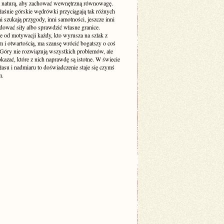
z naturą, aby zachować wewnętrzną równowagę.
łaśnie górskie wędrówki przyciągają tak różnych
ni szukają przygody, inni samotności, jeszcze inni
dować siły albo sprawdzić własne granice.
e od motywacji każdy, kto wyrusza na szlak z
m i otwartością, ma szansę wrócić bogatszy o coś
Góry nie rozwiązują wszystkich problemów, ale
okazać, które z nich naprawdę są istotne. W świecie
asu i nadmiaru to doświadczenie staje się czymś
m.