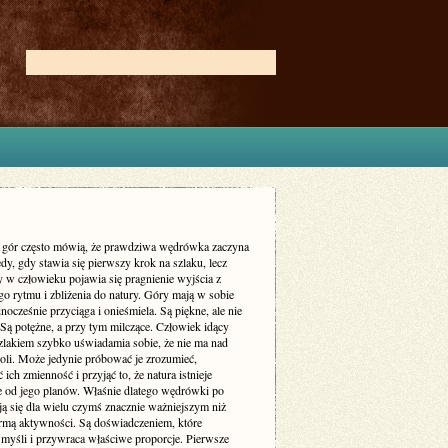
 gór często mówią, że prawdziwa wędrówka zaczyna
edy, gdy stawia się pierwszy krok na szlaku, lecz
y w człowieku pojawia się pragnienie wyjścia z
o rytmu i zbliżenia do natury. Góry mają w sobie
dnocześnie przyciąga i onieśmiela. Są piękne, ale nie
 Są potężne, a przy tym milczące. Człowiek idący
zlakiem szybko uświadamia sobie, że nie ma nad
roli. Może jedynie próbować je zrozumieć,
ich zmienność i przyjąć to, że natura istnieje
ie od jego planów. Właśnie dlatego wędrówki po
ją się dla wielu czymś znacznie ważniejszym niż
rmą aktywności. Są doświadczeniem, które
 myśli i przywraca właściwe proporcje. Pierwsze