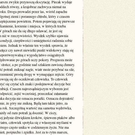
arszu zwykle przynoszą ekscytację. Plecak wydaje
 oddech równy, a krajobraz zachwyca niemal na
oku. Droga prowadzi przez las, wśród zapachu
ilgotnej ziemi i porannego chłodu, który z czasem
ieplejszemu powietrzu. Potem pojawiają się pierwsze
 kamienie, korzenie i miejsca, w których trzeba
 górach nie da się długo udawać, że jest się
ym niż w rzeczywistości. Wysiłek szybko ujawnia
ondycji, cierpliwości i umiejętności radzenia sobie
iem. Jednak to właśnie ten wysiłek sprawia, że
zełęcz czy nawet niewielki punkt widokowy stają się
ieporównywalną z wygodą łatwo osiągalnych
 Wędrowanie po górach uczy pokory. Prognoza może
 słońce, a po godzinie nad szlakiem zawisną chmury.
 potrafi zniknąć nagle, wiatr może przybrać na sile,
przemienić prostą drogę w wymagające zejście. Góry
sowują się do oczekiwań człowieka. To człowiek
yć się czytać ich znaki i podejmować decyzje bez
ambicji. Czasem najrozsądniejszym wyborem jest
odpuścić, zejść wcześniej, przeczekać załamanie
ka decyzja nie oznacza porażki. Oznacza dojrzałość
nie, że góry nie znikną. Będą tam także jutro, za
 za rok. Szczególną wartość ma samotna wędrówka,
ażdy od razu potrafi ją docenić. W ciszy,
ej jedynie dźwiękiem kroków, śpiewem ptaków albo
atru, człowiek spotyka się z własnymi myślami w
tórego często unika w codziennym życiu. Nie ma
ń, pośpiechu i zgiełku. Jest za to rytm marszu,