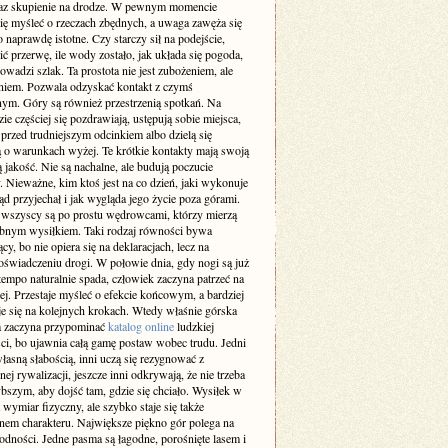
az skupienie na drodze. W pewnym momencie
się myśleć o rzeczach zbędnych, a uwaga zawęża się
o naprawdę istotne. Czy starczy sił na podejście,
ić przerwę, ile wody zostało, jak układa się pogoda,
owadzi szlak. Ta prostota nie jest zubożeniem, ale
niem. Pozwala odzyskać kontakt z czymś
nym. Góry są również przestrzenią spotkań. Na
zie częściej się pozdrawiają, ustępują sobie miejsca,
 przed trudniejszym odcinkiem albo dzielą się
ą o warunkach wyżej. Te krótkie kontakty mają swoją
 jakość. Nie są nachalne, ale budują poczucie
 Nieważne, kim ktoś jest na co dzień, jaki wykonuje
d przyjechał i jak wygląda jego życie poza górami.
 wszyscy są po prostu wędrowcami, którzy mierzą
obnym wysiłkiem. Taki rodzaj równości bywa
cy, bo nie opiera się na deklaracjach, lecz na
oświadczeniu drogi. W połowie dnia, gdy nogi są już
 tempo naturalnie spada, człowiek zaczyna patrzeć na
zej. Przestaje myśleć o efekcie końcowym, a bardziej
je się na kolejnych krokach. Wtedy właśnie górska
 zaczyna przypominać
katalog online
ludzkiej
ci, bo ujawnia całą gamę postaw wobec trudu. Jedni
łasną słabością, inni uczą się rezygnować z
nej rywalizacji, jeszcze inni odkrywają, że nie trzeba
bszym, aby dojść tam, gdzie się chciało. Wysiłek w
wymiar fizyczny, ale szybko staje się także
nem charakteru. Największe piękno gór polega na
odności. Jedne pasma są łagodne, porośnięte lasem i