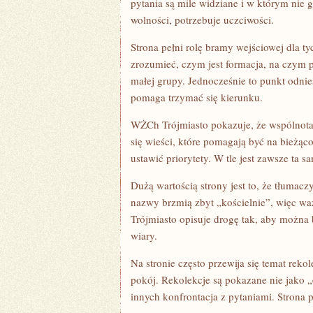
pytania są mile widziane i w którym nie 
wolności, potrzebuje uczciwości.
Strona pełni rolę bramy wejściowej dla t
zrozumieć, czym jest formacja, na czym 
małej grupy. Jednocześnie to punkt odnies
pomaga trzymać się kierunku.
WŻCh Trójmiasto pokazuje, że wspólnota t
się wieści, które pomagają być na bieżąco
ustawić priorytety. W tle jest zawsze ta 
Dużą wartością strony jest to, że tłumac
nazwy brzmią zbyt „kościelnie”, więc waż
Trójmiasto opisuje drogę tak, aby można 
wiary.
Na stronie często przewija się temat reko
pokój. Rekolekcje są pokazane nie jako „ev
innych konfrontacja z pytaniami. Strona 