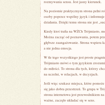
rozmywania sensu. Jest jasny kierunek.
Na poziomie praktycznym strona pełni rol
osoby poprzez wspólny język i informuje 
działania. Dzięki temu strona nie jest „
Kiedy ktoś trafia na WŻCh Trójmiasto, m
Można zacząć od poznawania, potem przej
głębsze zaangażowanie. Strona wspiera k
a nie jedna emocja.
W tle tego wszystkiego jest proste pragn
Trójmiasto mówi o tym językiem zrozumia
do miłości. To strona dla tych, którzy c
na uczelni, w relacjach, w decyzjach.
Jeśli więc szukasz miejsca, które pomoż
się jako dobra przestrzeń. To grupa w Tró
strona internetowa jest przewodnikiem na 
ważne, zaczęło układać się w sens.