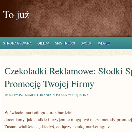
To już
STRONA GŁÓWNA
GIEŁDA
SPIS TREŚCI
SPÓŁKI
WĘGIEL
Czekoladki Reklamowe: Słodki S
Promocję Twojej Firmy
CZEKOLADKI
MOŻLIWOŚĆ KOMENTOWANIA
ZOSTAŁA WYŁĄCZONA
REKLAMOWE:
SŁODKI
SPOSÓB
W świecie marketingu coraz bardziej
NA
PROMOCJĘ
doceniamy, jak słodkie i przyjemne mogą być nasze metody promocj
TWOJEJ
FIRMY
Zastanawialiście się kiedyś, co łączy sztukę marketingu z