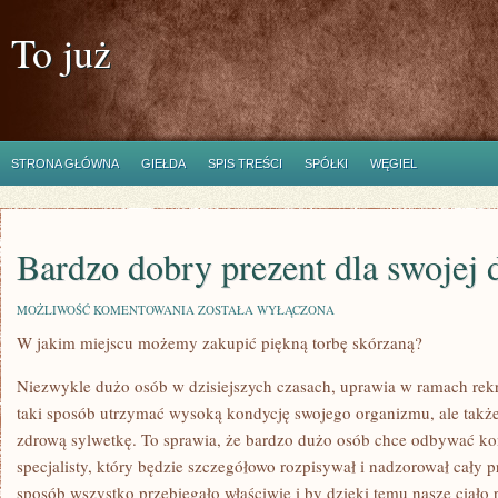
To już
STRONA GŁÓWNA
GIEŁDA
SPIS TREŚCI
SPÓŁKI
WĘGIEL
Bardzo dobry prezent dla swojej
BARDZO
MOŻLIWOŚĆ KOMENTOWANIA
ZOSTAŁA WYŁĄCZONA
DOBRY
W jakim miejscu możemy zakupić piękną torbę skórzaną?
PREZENT
DLA
SWOJEJ
Niezwykle dużo osób w dzisiejszych czasach, uprawia w ramach rekre
DZIEWCZYNY
taki sposób utrzymać wysoką kondycję swojego organizmu, ale także,
zdrową sylwetkę. To sprawia, że bardzo dużo osób chce odbywać ko
specjalisty, który będzie szczegółowo rozpisywał i nadzorował cały 
sposób wszystko przebiegało właściwie i by dzięki temu nasze ciało 