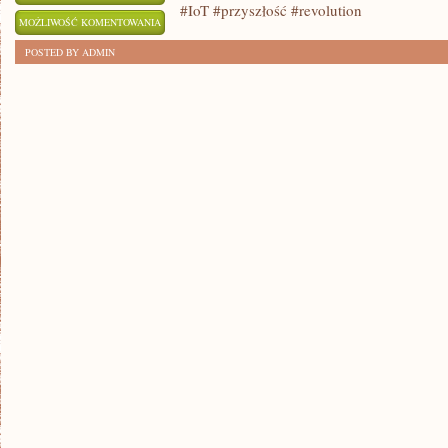
#IoT #przyszłość #revolution
PRZYSZŁOŚĆ
MOŻLIWOŚĆ KOMENTOWANIA
W
ZOSTAŁA WYŁĄCZONA
POSTED BY ADMIN
TWOIM
DOMU:
INTERNET
RZECZY
REVOLUTION