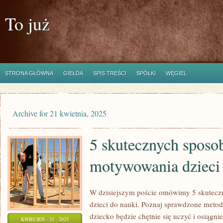
To już
STRONA GŁÓWNA
GIEŁDA
SPIS TREŚCI
SPÓŁKI
WĘGIEL
Archive for 21 kwietnia, 2025
5 skutecznych spos
motywowania dzieci
W dzisiejszym poście omówimy 5 skutec
dzieci do nauki. Poznaj sprawdzone metody
dziecko będzie chętnie się uczyć i osiągn
KWIECIEŃ - 21 - 2025