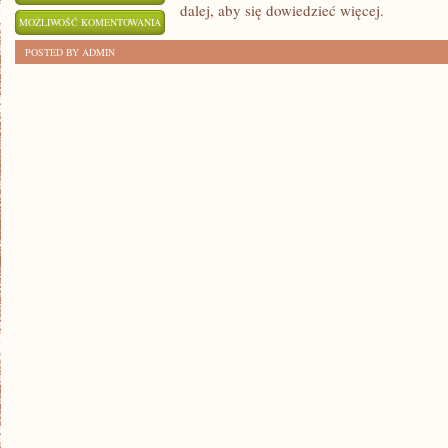
dalej, aby się dowiedzieć więcej.
5
MOŻLIWOŚĆ KOMENTOWANIA
SKUTECZNYCH
ZOSTAŁA WYŁĄCZONA
POSTED BY ADMIN
SPOSOBÓW
MOTYWOWANIA
DZIECI
DO
NAUKI