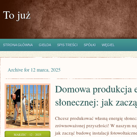
To już
STRONA GŁÓWNA
GIEŁDA
SPIS TREŚCI
SPÓŁKI
WĘGIEL
Archive for 12 marca, 2025
Domowa produkcja e
słonecznej: jak zacz
Chcesz produkować własną energię słonec
zrównoważonej przyszłości! W naszym naj
jak zacząć budowę instalacji fotowoltaicz
MARZEC - 12 - 2025