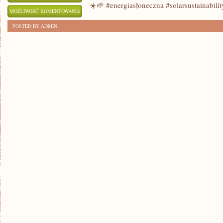
☀️🌱 #energiasłoneczna #solarsustainabilit
DOMOWA
MOŻLIWOŚĆ KOMENTOWANIA
PRODUKCJA
ZOSTAŁA WYŁĄCZONA
POSTED BY ADMIN
ENERGII
SŁONECZNEJ:
JAK
ZACZĄĆ?